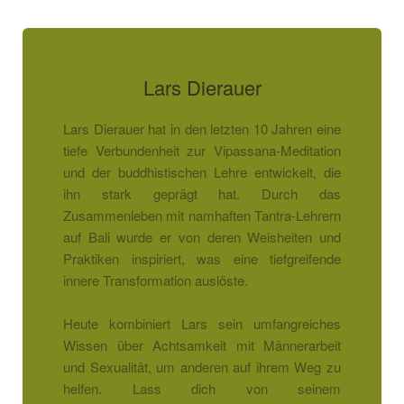
Lars Dierauer
Lars Dierauer hat in den letzten 10 Jahren eine
tiefe Verbundenheit zur Vipassana-Meditation
und der buddhistischen Lehre entwickelt, die
ihn stark geprägt hat. Durch das
Zusammenleben mit namhaften Tantra-Lehrern
auf Bali wurde er von deren Weisheiten und
Praktiken inspiriert, was eine tiefgreifende
innere Transformation auslöste.
Heute kombiniert Lars sein umfangreiches
Wissen über Achtsamkeit mit Männerarbeit
und Sexualität, um anderen auf ihrem Weg zu
helfen. Lass dich von seinem